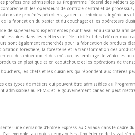
es professions admissibles au Programme Fédéral des Métiers Spé
 comprennent: les opérateurs de contrôle central et de processus, 
rateurs de procédés pétroliers, gaziers et chimiques; ingénieurs e
 de la fabrication du papier et du couchage; et les opérateurs d’us
de de superviseurs expérimentés pour travailler au Canada afin de
nécessaires dans les métiers de l’électricité et des télécommunica
seurs sont également recherchés pour la fabrication de produits éle
loitation forestière, la foresterie et la transformation des produit
e traitement des minéraux et des métaux; assemblage de véhicules au
 produits en plastique et en caoutchouc; et les opérations de transp
 bouchers, les chefs et les cuisiniers qui répondent aux critères
es des types de métiers qui peuvent être admissibles au Programme 
t admissibles au PFMS; et le gouvernement canadien peut mettre 
présenter une demande d’Entrée Express au Canada dans le cadre 
ité. Par exemple, au moins deux années d’expérience de travail rému