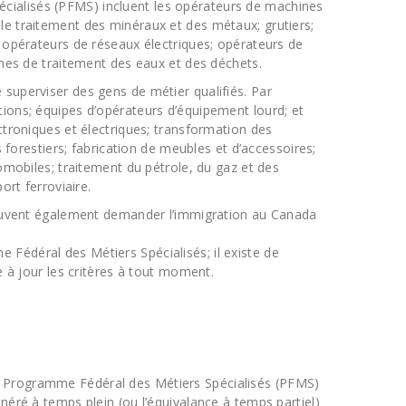
cialisés (PFMS) incluent les opérateurs de machines
le traitement des minéraux et des métaux; grutiers;
t opérateurs de réseaux électriques; opérateurs de
ines de traitement des eaux et des déchets.
 superviser des gens de métier qualifiés. Par
tions; équipes d’opérateurs d’équipement lourd; et
ctroniques et électriques; transformation des
s forestiers; fabrication de meubles et d’accessoires;
tomobiles; traitement du pétrole, du gaz et des
ort ferroviaire.
 peuvent également demander l’immigration au Canada
Fédéral des Métiers Spécialisés; il existe de
à jour les critères à tout moment.
du Programme Fédéral des Métiers Spécialisés (PFMS)
néré à temps plein (ou l’équivalance à temps partiel)