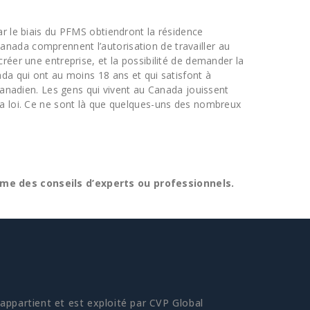
ar le biais du PFMS obtiendront la résidence
nada comprennent l’autorisation de travailler au
réer une entreprise, et la possibilité de demander la
da qui ont au moins 18 ans et qui satisfont à
 canadien. Les gens qui vivent au Canada jouissent
la loi. Ce ne sont là que quelques-uns des nombreux
e des conseils d’experts ou professionnels.
ppartient et est exploité par CVP Global