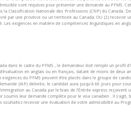
dmissible sont requises pour présenter une demande au PFMS. Cet
s la Classification Nationale des Professions (CNP) du Canada. De 
délivré par une province ou un territoire au Canada; OU (2) recevoir
é. Les exigences en matière de compétences linguistiques en angla
a dans le cadre du PFMS , le demandeur doit remplir un profil d’En
d’évaluation en anglais ou en français, datant de moins de deux an
ux exigences du PFMS peuvent être placés dans le groupe de candid
e demande (IAP) delivrée, le candidat aura jusqu’à 60 jours pour s
l’immigration au Canada par le biais de l’Entrée express reçoivent 
r soumis leur demande complète pour le visa canadien . Il s’agit, 
s souhaitez recevoir une évaluation de votre admissibilité au Pro